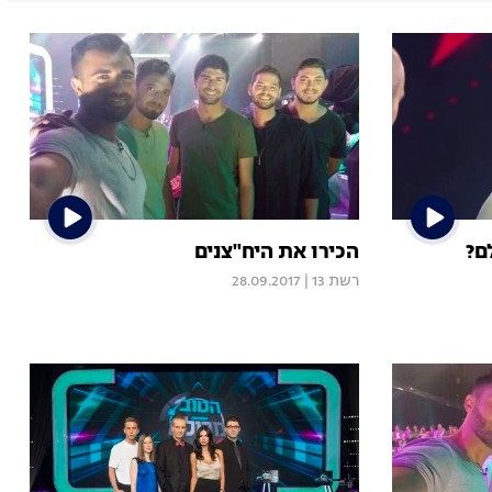
ם?
הכירו את היח"צנים
רשת 13
|
28.09.2017