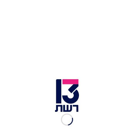
אמיר דדון בשיתוף פעולה
מפתיע ומרגש
ליעד צרפתי-הרשקוביץ
|
10.11.2025
המופע האהוב חוזר: הזמרים
הטובים בארץ מתאחדים על
במת הענק
ליעד צרפתי-הרשקוביץ
|
03.11.2025
שם אותה על המפה: זו העיר
שתארח שתארח את מיטב
אמני ישראל
ליעד צרפתי-הרשקוביץ
|
02.09.2025
קרן פלס, מירי מסיקה ועברי
לידר על במה אחת בפסטיבל
אושפיזין
בר יקואל
|
25.08.2025
עם מופעים של מיטב האמנים:
פסטיבל חוצות היוצר חוזר