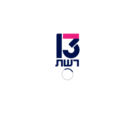
וישראל רוזנר
לאתר המקור
"התנגדתי בכל תוקף לשחרור -
והוא מת למחרת": "ילדי
אמבש" מדברים
אריאלה שטרנבך
|
12.06.2022
מנהיג הכת הירושלמית, דניאל
אמבש, מת בכלא
יוסי אלי
|
10.06.2022
"אני מנסה להתמקד בהווה -
ולא במה שהיה": האח בנימין
מספר על ההסתגלות לחיים
שמחוץ לכת של דניאל אמבש
רשת 13
|
09.05.2022
המקור, עונה 20, פרק 5: נשות
אמבש - חלק ד' ואחרון
רשת 13
|
04.05.2021