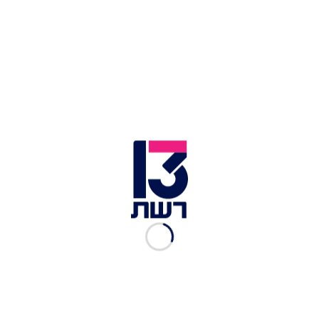
"הרגשנו שאנחנו מקצוענים
בזה" אורי ובן בראיון מודח צ'יל
במיוחד
רשת 13
|
03.12.2020
"אחרי הזכייה במירוץ הקודם
לא דיברנו, היום אנחנו כמו
אחים", שני ושי בראיון מודח
רשת 13
|
30.11.2020
"כאלה פרפרים לא הרגשתי
מימי חיי": אש ואליס בראיון
מודח
רשת 13
|
15.11.2020
"יש לה צחוק הריוני": המירוץ
למיליון של אביתר וליאן אמנם
נגמר, אבל לזוג מצפה מירוץ
חדש ומרגש
רשת 13
|
10.11.2020