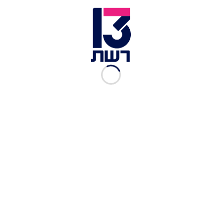
להתאבד": חושפים את הכול
על סתיו קצין
האח הגדול
הערב
"שמו עליי אזיקים, רציתי
להתאבד": חושפים את הכול
עם סתיו קצין
רשת 13
|
07.08.2023
הערב
"בגיל 14 היא כבר ראתה אותי
באזיקים - ידיים ורגליים"
רשת 13
|
25.06.2023
"בהתחלה לא הסכמתי ללדת":
לין מספרת על רגעי הפחד
כשגילתה שהיא נכנסת ללידה
רשת 13
|
13.06.2023
רוי על דיאן שוורץ: "זה נגמר כי
בסוף היה איזשהו פער"