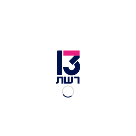
צילום: רותם דרוב
מצרכים:
לחציל: חציל אחד גדול פרוס לפרוסות בעובי 2 ס"מ
2 חלבוני ביצה L
1/2 כפית כמון