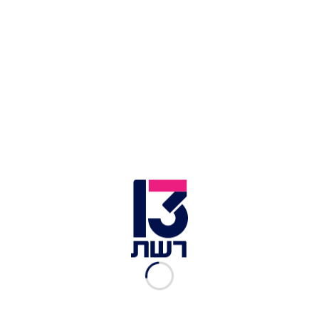
דירוג הגולשים:
זמן הכנה:
כמות סועדים:
מאת: Tal Nimrodi
מצרכים
לתערובת היבשה
כוס קמח כוסמין מלא
חצי כוס קמח לבן