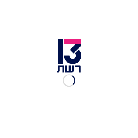
1 כפית מלח
פלפל שחור
1/2 כפית ג'ינג'ר טרי מגורר
1/4 כפית אגוז מוסקט מגורר
1 כוס מים רותחים
שמן לטיגון
אופן ההכנה
המרק: