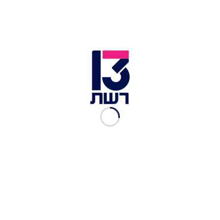
4 כפות שמן זית
מלח פלפל
1 שן שום כתושה
מיץ מחצי לימון
יוגורט עזים או כבשים איכותי
סומק
לסלט טונה טריה:
300 גרם פילה טונה קצוצה
2 כפות עריסה