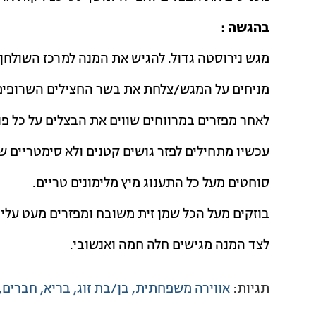
בהגשה :
מגש נירוסטה גדול. להגיש את המנה למרכז השולחן.
מניחים על המגש/צלחת את בשר החצילים השרופים
לאחר מפזרים במרווחים שווים את הבצלים על כל פנ
עכשיו מתחילים לפזר גושים קטנים ולא סימטריים של
סוחטים מעל כל התענוג מיץ מלימונים טריים.
בוזקים מעל הכל שמן זית משובח ומפזרים מעט עלי פ
לצד המנה מגישים חלה חמה ואנשובי.
תגיות:
אווירה משפחתית
בן/בת זוג
בריא
חברים
לשבועות
סלטים
צ'יק צ'ק
צמחוני