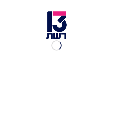
מלח לפי הטעם
בצק רך ומענג, ומילוי מפתיע של כבד קצוץ | צילום: נועה בן חמו