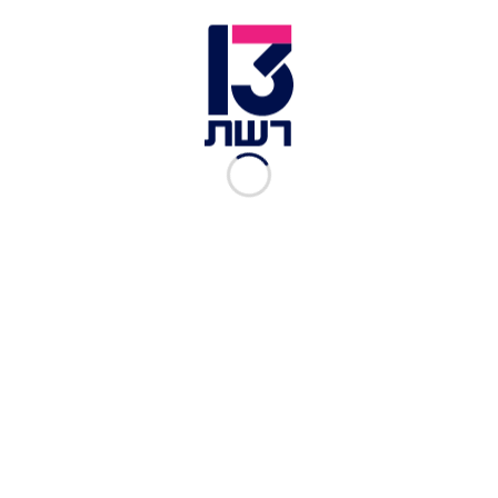
25 גרם פיסטוק
7 גרם עמבה
1 גרם כמון טחון
1 גרם חוואיג'
7 גרם לימון כבוש
20 גרם אריסה
קורט מלח
קורט פלפל שחור טחון