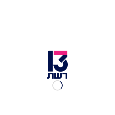
אל תוותרו על הרוטב האסייתי. דאמפלינגס בשר גאורגי | צילום:
לירן רוזן
בעניי כל הטוב הזה צריך להיות נחלת הכלל, אז הבאתי
כאן טוויסט גם בקלות ההכנה וגם עבור אלה שלא
אוכלים גלוטן, או סתם במצב שמירה כדי לשמור מקום
לסופגניות. ויש גם ערך מוסף - בשונה מהחינקלי
שדורש זמן הכנה, המתכון שכאן הוא אלטרנטיבה
קלילה, מהירה ונגישה למי שחווה קרייבינג כאן
ועכשיו, ותודו שהוא יפיפה!
דאמפלינגס בשר מדפי אורז ללא גלוטן
מצרכים:
למילוי