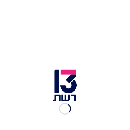
לחציל:
1 חציל באלדי
4 שיני שום
מיץ לימון
מים מינרלים
שמן קנולה
קמצוץ קסנטן (חומר גלם מהמטבח המולקולרי, לא
חובה)
4 צ'ילי חריף
מלח ורוד
זרעי כוסברה