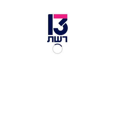
4 עגבניות שרי
100 גרם פילה לוקוס
1 מלפפון
1/2 פלפל חריף קצוץ
4 כפיות לבנה
1 צנונית
מעט עלי כוסברה