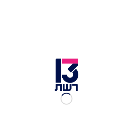
לצלול לתוכו. גראטן תפוחי אדמה | צילום: שאטרסטוק
גראטן תפוחי אדמה
מצרכים:
8 יחי' תפו"א בינוניים מזן באטר או דזירה
1 ליטר חלב
1/2 ליטר שמנת מתוקה
1 כף מלח
1 כפית פלפל שחור
1/2 כפית מוסקט
3 ענפי מרווה
5 שיני שום כתושות