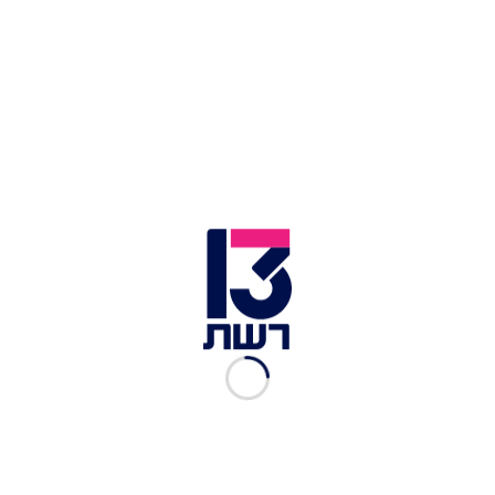
3/4 כוס טחינה גולמית
1 כוס חלב
1/2 כוס שקדים קלופים טחונים
1/2 כוס חלבה מפוררת
לציפוי נוטלה
100 גר' שוקולד מריר
2 כפות גדושות נוטלה