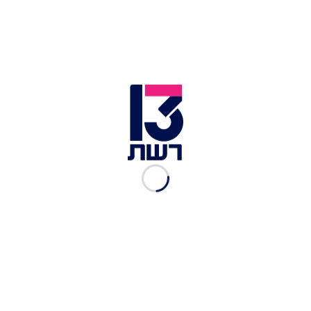
לבצק (ל- 16 שבלולים):
2 כוסות קמח כוסמין מלא
כף שמרים טריים (משקית שמרית)
2 כפות שמן זית
1 כפית סילאן (לא ממותק)
1/2 כפית מלח
3/4 כוס מים פושרים
למילוי: