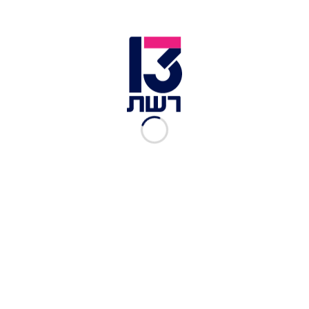
בווידאו – סבינה וולדמן מראה כמה פשוט לעבוד
עם בצק פילו ולאפות איתו מאפה עם דג ותבשיל
מנגולד,
למתכון לחצו
מצרכים:
1 חבילות עלי פילו