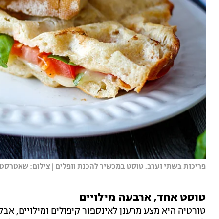
פריכות בשתי וערב. טוסט במכשיר להכנת וופלים | צילום: שאטרסט
טוסט אחד, ארבעה מילויים
טורטיה היא מצע מרענן לאינספור קיפולים ומילויים, א