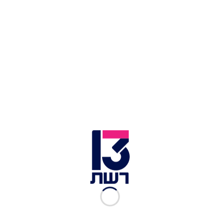
פלפל
למילוי
4 כפות שמן זית
2 בצלים קצוצים גס
250 גרם בשר טלה טחון
100 גרם פיסטוק קלוי
1/2 כף בהרט
2 שיני שום כתושות
20 עלי נענע קצוצים דק
1/2 צרור פטרוזיליה קצוץ דק
קורט מלח