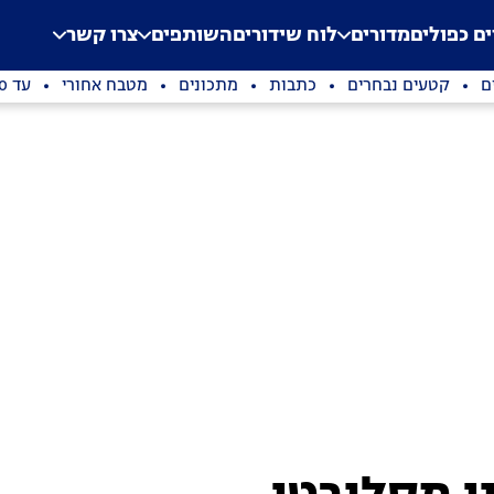
.
Application error: a clien
ים כפולים
מדורים
לוח שידורים
השותפים
צרו קשר
ם
קטעים נבחרים
כתבות
מתכונים
מטבח אחורי
עד 100 שקלים