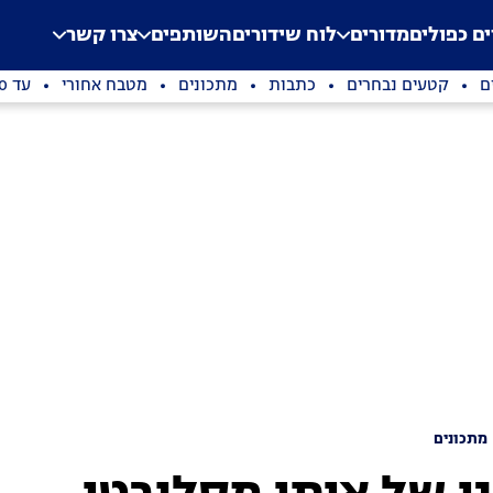
.
Application error: a clien
ים כפולים
מדורים
לוח שידורים
השותפים
צרו קשר
ם
קטעים נבחרים
כתבות
מתכונים
מטבח אחורי
עד 100 שקלים
מתכונים