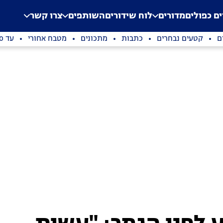
.
Application error: a clien
ים כפולים
מדורים
לוח שידורים
השותפים
צרו קשר
ם
קטעים נבחרים
כתבות
מתכונים
מטבח אחורי
עד 100 שקלים