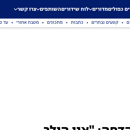
.
Application error: a clien
ים כפולים
מדורים
לוח שידורים
השותפים
צרו קשר
ם
קטעים נבחרים
כתבות
מתכונים
מטבח אחורי
עד 100 שקלים