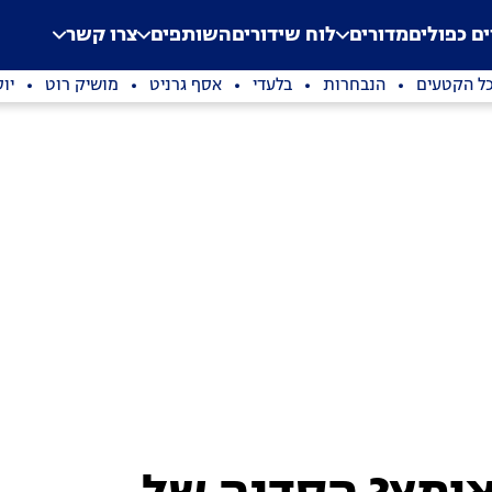
.
Application error: a clien
ים כפולים
מדורים
לוח שידורים
השותפים
צרו קשר
ל הקטעים
הנבחרות
בלעדי
אסף גרניט
מושיק רוט
יו