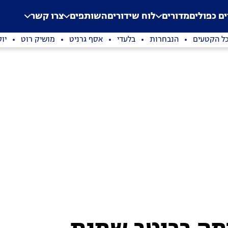
.
Application error: a clien
ים כפולים
מדורים
לוח שידורים
השותפים
צרו קשר
ל הקטעים
הנבחרות
בלעדי
אסף גרניט
מושיק רוט
יו