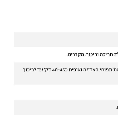
 חריכה וריכוך. מקררים.
בתחתית תבנית אפיה מפזרים מלח גס, מניחים מעל את תפוחי האדמה ואופים כ40-45 דק' עד לריכוך
.