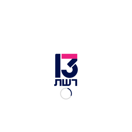
2 יח' עגבניות
לב חסה
מלח
פלפל
5 שיני שום
200 גרם פילה דג
2 יח' לימון