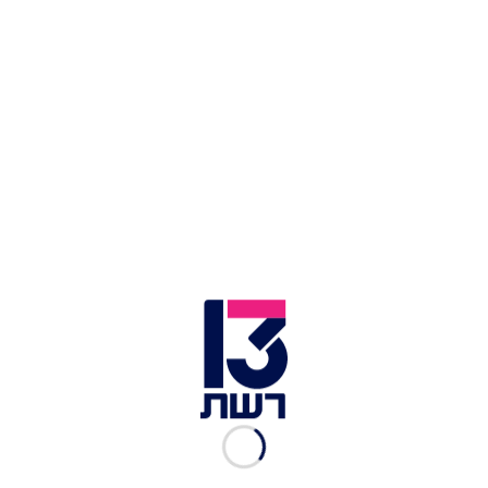
1 יח' צ'ילי חריף
2 ענפי טימין
כפית ג'ינג'ר
פרוסת כבד אווז (100 גרם)
2 פרוסות גבינה כחולה (20 גרם)
4 יח' פרחי מאכל
250 מ"ל שמנת