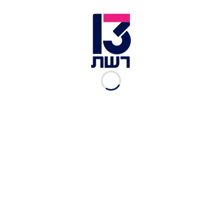
אוכל:
מרק לגמן בוכרי (מרק בשר על בסיס עדין של
עגבניות עם אטריות עבות), צ'יבורק מטוגן, מרק
דושפרה, כיסוני מנטו, סמבוסק במילוי בשר קצוץ.
מחיר:
70 שקלים לסועד.
כתובת:
שד' ויצמן 58, רמלה, טל' 08-9223561.