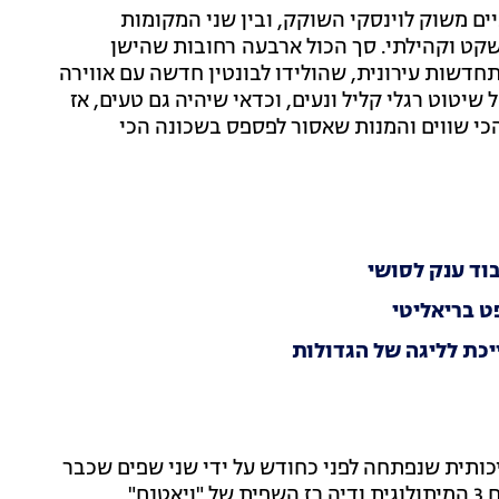
ם משוק לוינסקי השוקק, ובין שני המקומות
קט וקהילתי. סך הכול ארבעה רחובות שהישן
חדשות עירונית, שהולידו לבונטין חדשה עם אווירה
שיטוט רגלי קליל ונעים, וכדאי שיהיה גם טעים, אז
הכי שווים והמנות שאסור לפספס בשכונה הכי
וד ענק לסושי
ט בריאליטי
כת לליגה של הגדולות
ותית שנפתחה לפני כחודש על ידי שני שפים שכבר
הטביעו את חותמם בתל אביב. איתן ונונו, מבעלי החלוצים 3 המיתולוגית ודיה רז השפית של "ויאטנם"