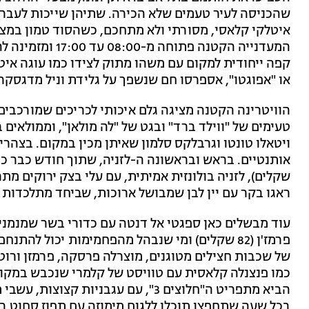
שהכניסה לעיר טעמים שלא הכירה. שתיהן שייכות לעבר 
איטלקי קלאסי, מסורתי ולא מתחכם, כשהסוד טמון במצוד
המעדנייה הקטנה פ
או "אפוגטו", אספרסו חם שנשפך על גלידת וניל מדגסקר
טעימים של "ווילד ברד" ובגט של "לה מולאן", וממולאים
ויטאלו טונטו וגרבלקס סלמון שאיתן מכין במקום. בצהר
שקלים), לזניה בולונזית אמיתית, עם עלי בצק ירוקים מ
ראגו בקר עם יין לבן שמבושל ארוכות, שביחד מתלכדות 
עוד מבשלים כאן ספגטי אל דנטה עם כדורי בשר שמנמנים
של שכבות חצילים מטוגנים, מוצרלה פרסקה, פרמזן ורוטב