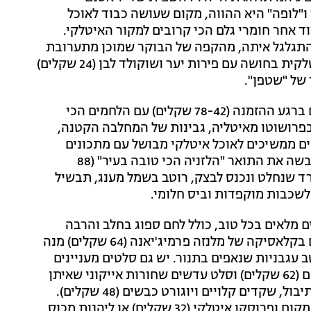
ו"לופה" היא ההווה, מקום שעושה כבוד לאוכל
 אחר חומרי גלם הכי קרובים למקור האיטלקי.
תוחה מ-08:00 עד 17:00 ומזמינה להתגלגל איתה, מהקפה של הבוקר שמוכן מתערובת
קפה ייחודית למקום עם משהו מתוק לצידו כמו עוגה איטלקית בחושה עם פירות יער ושוקולד לבן (24 שקלים)
 של "שטפן".
הוויטרינה הקטנה מציגה גלם איכותי לכריכים שמורכבים ברגע ההזמנה (78-42 שקלים) עם הלחמים הכי
 בפרושוטו מאיטליה, גבינות של המחלבה הקטנה,
יים ממשיכים לאוכל איטלקי מבושל עם מתכונים
אותנטיים. בראש ובראשונה ה-לזניה, שתוך חודש כבר כבשה את התואר "הלזניה הכי טובה בעיר" (88
תרד שנחלט ונכנס לבצק, רוטב בשמל מענג, תבשיל
לשכבות מוקפדות וביס חלומי.
 מלאים בכל טוב, כולל לחם ספוג בחלב והרבה
פרמז'ן (82 שקלים) ומי שנבהל מהפחמימות יכול להתנחם בקלאסיקה של מלנזה פרמיג'יאנה (64 שקלים) מנה
 עגבניות שנאפים בתנור. יש גם סלטים מעניינים
כמו פנצנלה קלאסית עם טוויסט של קלמרי שנכבש במקום (62 שקלים) וסלט עדשים שחורות אייקוני שאיתן
הביא מתפריט ה"חלוצים 3", עם עגבניות קצוצות, עשבי תיבול, שקדים קלויים ויוגורט כבשים (48 שקלים).
בכל שעה שתחפצו תוכלו ללגום מימוזה עם תפוז סחוט במקום ופרוסקו איטלקי (32 שקלים) או ליהנות מכוס