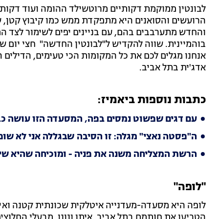
לבונטין ממוקמת דקותיים מרוטשילד ההומה ועוד דקותיי
הרועשים והסואנים היא מתפקדת ממש כמו קיבוץ קטן, ש
והחדש מתערבבים בהם, עם בניינים יפים לשימור לצד הת
בוהמיינית. שווה להקדיש ל"לבונטין החדשה" חצי יום של 
אנחנו מגלים לכם את כל המקומות הכי טעימים, הדילים 
אדג'ית בתל אביב.
כתבות נוספות ביאמיז:
עם דגים שפשוט נמסים בפה, המסעדה הזו עושה כב
ה"פסטה נאצי" מגלה: זו הסיבה שבגללה אני לא שופ
הרשת המצליחה משנה את פניה - ומוכיחה שהיא שיי
"לופה"
לופה היא מסעדה-מעדנייה איטלקית שכונתית קטנה ואיכ