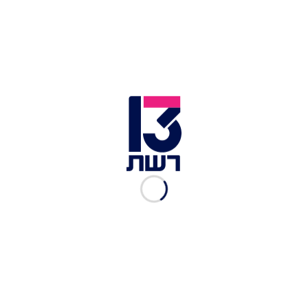
לרוטב אלפרדו:
500 מ"ל שמנת 32%
500 מ"ל חלב
10 גרם מלח
3 גרם פלפל לבן
5 גרם אגוז מוסקט
30 גרם קורנפלור
100 מ"ל מים פושרים