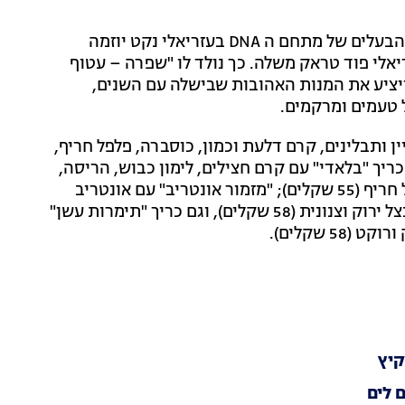
סיפורה העצוב הגיע לאוזניים הנכונות, ורן דור חי, היזם והבעלים של מתחם ה DNA בעזריאלי נקט יוזמה
לי פוד טראק משלה. כך נולד לו "שפרה – עטוף
ל ממחר (ה-4.9) למשך חודש, ויציע את המנות האהובות שבישלה עם השנים,
ל טעמים ומרקמים.
ין ותבלינים, קרם דלעת וכמון, כוסברה, פלפל חריף,
ית ושברי אגוזים מטוגנים (55 שקלים); כריך "בלאדי" עם קרם חצילים, לימון כבוש, הריסה,
טחינה גולמית, אגוזים, סלט עשבים חמצמץ, צנונית ופלפל חריף (55 שקלים); "מזמור אונטריב" עם אונטריב
בבישול ארוך, בצל כבוש, מיונז סריצ'ה, כוסברה, רוקט, בצל ירוק וצנונית (58 שקלים), וגם כריך "תימרות עשן"
5 שקלים).
קיץ