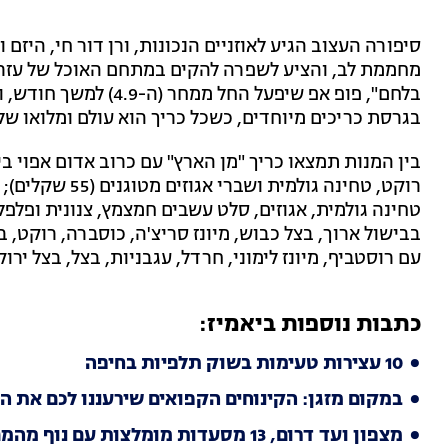
מחממת לב, והציע לשפרה להקים במתחם האוכל של עזריא
בלחם", פופ אפ שיפעל הח
בגרסת כריכים מיוחדים, כשכל כריך הוא עולם ומלואו ש
בין המנות תמצאו כריך "מן הארץ" עם כרוב אדום אפוי בי
רוקט, טחינה גולמ
עם רוסטביף, מיונז לימוני, חרדל, עגבניות, בצל, בצל ירוק ורוקט (8
כתבות נוספות ביאמיז:
10 עצירות טעימות בשוק תלפיות בחיפה
במקום מזגן: הקינוחים הקפואים שירעננו לכם את ה
מצפון ועד דרום, 13 מסעדות מומלצות עם נוף מהמם לים