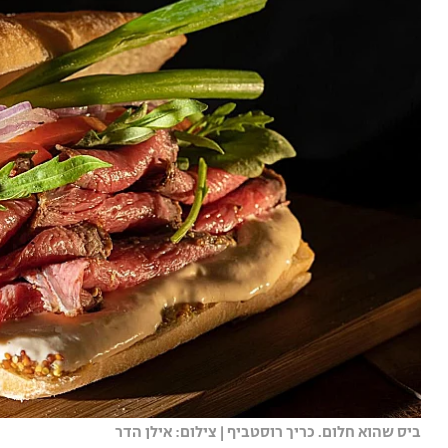
ביס שהוא חלום. כריך רוסטביף | צילום: אילן הדר