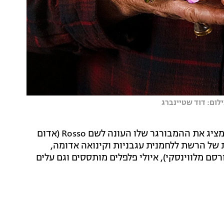
לום: דוד שטיינברג
כעת משלט על המטבח השף והאופה ארז קומרובסקי, שמציג את ההמבורגר שלו העונה לשם Rosso (אדום
של הרשת ללחמנית עגבניות וקינואה אדומה,
ם מלווינסקי), איולי פלפלים מותססים וגם עלים