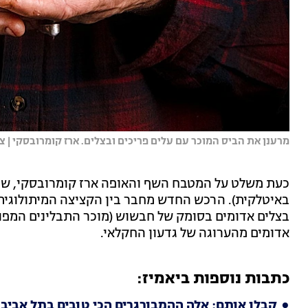
מרענן את הביס המוכר עם עלים פריכים ובצלים. ארז קומרובסקי | צי
באיטלקית). הרכש החדש מחבר בין הקציצה המיתולוגית 
בצלים אדומים בסומק של חבשוש (מוכר התבלינים המפורס
אדומים מהערוגה של גדעון החקלאי.
כתבות נוספות ביאמיז:
קבלו אותם: אלה ההמבורגרים הכי טובים בתל אביב