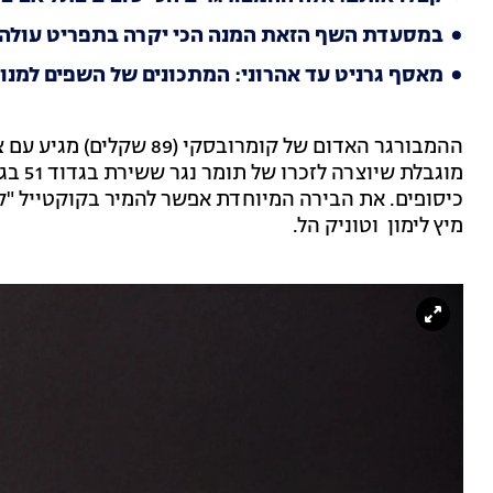
במסעדת השף הזאת המנה הכי יקרה בתפריט עולה 54 ש"ח
מאסף גרניט עד אהרוני: המתכונים של השפים למנ
ההמבורגר האדום של קומרובס
כיסופים. את הבירה המיוחדת אפשר להמיר בקוקטייל "קומ
מיץ לימון וטוניק הל.