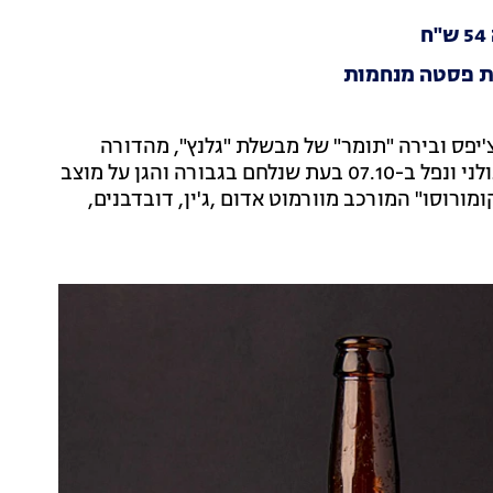
ות פסטה מנחמות
קי (89 שקלים) מגיע עם צ'יפס ובירה "תומר" של מבשלת "גלנץ", מהדורה
מוגבלת שיוצרה לזכרו של תומר נגר ששירת בגדוד 51 בגולני ונפל ב-07.10 בעת שנלחם בגבורה והגן על מוצב
ורוסו" המורכב מוורמוט אדום ,ג'ין, דובדבנים,