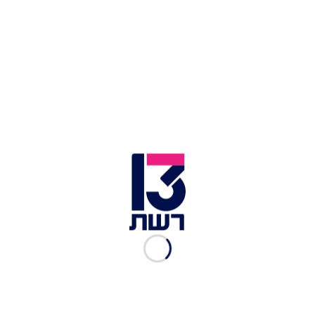
פלייקים מרעננים של ברד עגבניה. סלט בוראטה עם ברד
עגבניות | צילום: מתוך עמוד האינסטגרם של ליאור משיח
כתבות נוספות ביאמיז:
נוסעים לטייל במונפורט? 3 מקומות טעימים במרחק
10 דקות
הארוחה החשובה של היום: 3 בראנצ'ים חדשים
שחובה להכיר