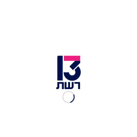
מלא ליקופן בכל ביס. פסטיבל עגבניות בשוק האוכל ריחות
וטעמים | צילום: גיל אבירם
בין המנות שיככבו בפסטיבל: מרק עגבניות קר עם
פלפלים קלויים קר וצנוברים; מחשי בנדורה (עגבניות
ממולאות); סלונה; לביבות עגבניה וזוקיני (תבשיל דג
ועגבניות); קציצות טלה ברוטב עגבניות ליקופן ונענע;
תבשיל קארי הודי עם עגבניות שלמות; אורז עם
עגבניות צלויות ושקדים; חצאי עגבנייה אפויה עם
קראמבל פירורי לחם מתובלים; שעועית אסייתית עם
עגבניות מיובשות; סינייה בקר עם עגבניות צלויות