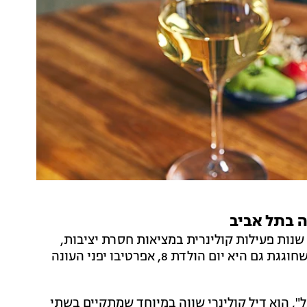
ה בתל אביב
מסעדת אוקינאווה סושי הוותיקה מנווה צדק, מציינת 18 שנות פעילות קולינרית במציאות חסרת יציבות,
ולרגל המאורע משיקה יחד עם אחותה הקטנה מלבונטין שחוגגת גם היא יום הולדת 8, אפרטיבו יפני העונה
האוכל", הוא דיל קולינרי שווה במיוחד שמתקיים בשתי