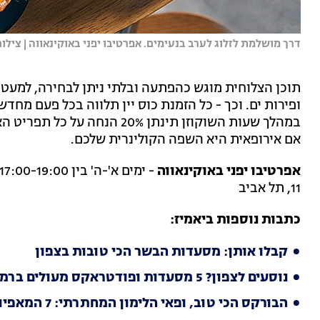
דרך מושלמת לזלוג לערב בנעימים. אפרטיבו יפני באוקינאווה | צילום
תוכן הצלוחית מוגש כהפתעה ובלתי ניתן לבחירה, למעט 
ופירות ים. וכך - כל הזמנת כוס יין תלווה בכל פעם מ
במהלך שעות השוקוזן תינתן 20% 
אם אירופאית היא השפה הקולינרית שלכם.
אפרטיבו יפני באוקינאווה
11, תל אביב
כתבות נוספות ביאמיז:
קבלו אותן: מסעדות הבשר הכי טובות בצפון
נוסעים לצפון? 5 מסעדות ופודטראקס מעולים ברמת הגולן
הבורקס הכי טוב, ופאי הלימון המחתרתי: 7 המאפיות הכי טובות בחיפה