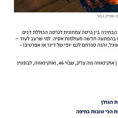
: אפיק גבאי
הבחירה בין גרסה צמחונית לגרסה הכוללת דגים
חדש בהפתעה חדשה מעולמות אסיה. למי שרעב לעוד –
הנחה על כל תפריט האוכל, והנה סגרתם לכם יופי של דינר או אפרטיבו -
- ימים א'-ה' בין 17:00-19:00 | אוקינאווה נוה צדק, שבזי 46, ואוקינאווה, לבונטין