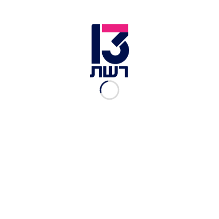
קמחי ירקות של גורי | צילום: יח"צ
הקמחים מגיבים טוב לדברים שעושים עם קמחים וגם
הטעם לא רע בכלל, במיוחד קמח הברוקולי שהפתיע
במתיקות מעודנת והפך בכלום עבודה לניוקי ירקרק
שהילדים אשכרה טרפו. גם הגזר והבטטה עבדו לא רע
בכלל והפכו לפנקייקים טעימים ואפילו קרפ דקיק
שהחזיק יפה מילוי של חביתה. קמח הכרובית הוא
החזק ביותר בטעמו ולכן יתאים רק לחובבי הז'אנר. אז
פתרון מעניין יש, אבל זה דורש הסתגלות וראש פתוח