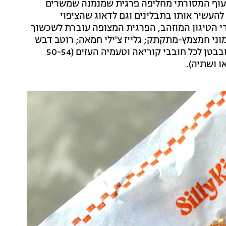
העוף המסורתי מחליפה פרגית שמנמנה שמשרים
להעשיר אותו בתבלינים וגם לדאוג שהציפוי
חרי הטיגון המוזהב, הפרגית המצופה עוברת לשכשוך
וני חמצמץ-מתקתק; גלייז צ'ילי חמאה; רוטב דבש
מתקתק או גלייז קוריאני חריף-מתוק שיעשה נעים בפה ובבטן לכל חובבי קוריאה וטעמיה העזים (50-54