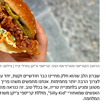
הרוטב הקוריאני מטריף את הפה. קריספי צ'יקן בסילי קיד | צילום: 
שברון הלב שהוא חלק מחיינו כבר חודשיים וקצת, יחד עם
לצרוך הרבה יותר פחמימות. אנחנו מחפשים משהו פריך וח
מטוגן ומגיע בלחמנייה טריה, אז בכלל טוב. זה כנראה מה ש
האנשים שמאחורי "Silly Kid", מזללת 
המלחמה.