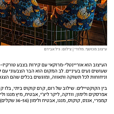
עיצוב מכושף. מלודי | צילום: גיל אבירם
העיצוב הוא אוריינטלי-מרוקאי עם קירות בצבע טורקיז-
שעושים נעים בעיניים. לב המקום הוא הבר הצבעוני עם
וניחוחות לכל תשוקה ותאווה, ומוגשים בכלים שהם הצג
בין הקוקטיילים: שילוב של רום, קרם קוקוס ביתי, בלו קיר
אפרסקים ולימון; וודקה, ליקר ליצ'י, אבטיח, מיץ מנגו ולי
קמפרי, אננס, קוקוס, מנגו, אבטיח ולימון (36-56 שקלים).