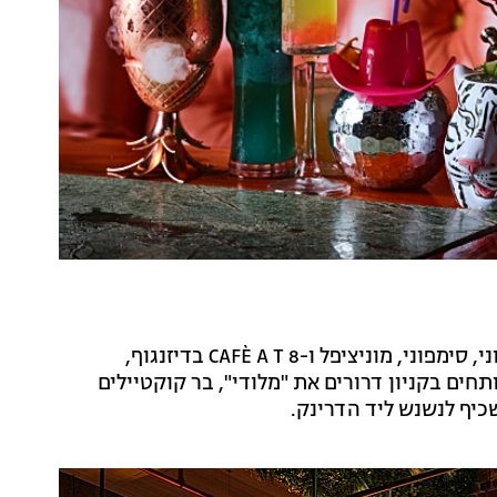
האחים (ואנשי הלילה) אבידן, שמאחורי הקונסיירג', הרמוני, סימפוני, מוניציפל ו-CAFÈ A T 8 בדיזנגוף,
ים בקניון דרורים את "מלודי", בר קוקטיילים
שכיף לנשנש ליד הדרינק.