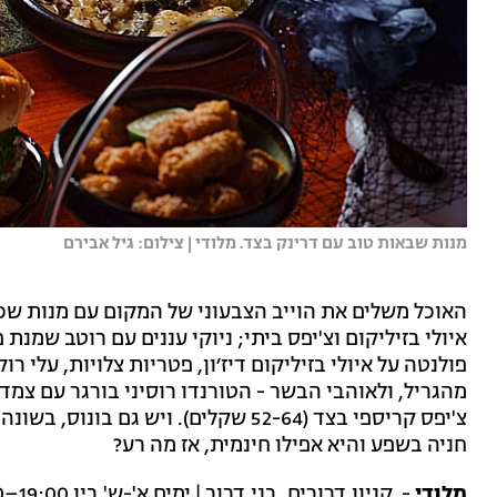
מנות שבאות טוב עם דרינק בצד. מלודי | צילום: גיל אבירם
האוכל משלים את הוייב הצבעוני של המקום עם מנות שכי
איולי בזיליקום וצ'יפס ביתי; ניוקי עננים עם רוטב שמנת
פולנטה על איולי בזיליקום דיז׳ון, פטריות צלויות, עלי ר
מהגריל, ולאוהבי הבשר - הטורנדו רוסיני בורגר עם צמד
צ'יפס קריספי בצד (52-64 שקלים). ויש
חניה בשפע והיא אפילו חינמית, אז מה רע?
מלודי
- קניון דרורים, בני דרור | ימים א'-ש' בין 19:00–02:00