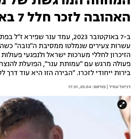
המחווה המרגשת של מ
האהובה לזכר חלל 7 באוקטובר
ב-7 באוקטובר 2023, עמד ענר שפיר
עשרות צעירים שנמלטו ממסיבת ה"נובה" כשהדף
הזיכרון לחללי מערכות ישראל ולנפגעי פעולות
פעולה מרגש עם "עמותת ענר", הפועלת להנצחת
בירות ייחודי לזכרו. "הבירה הזו היא עוד דרך 
דניאל עמיר | 
20.04, 17:51