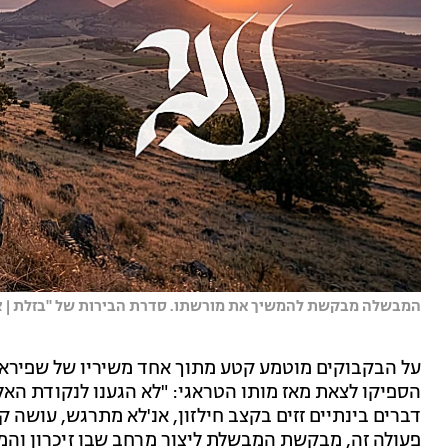
המבשלה מבקשת להמשיך את מורשתו. סדרת הבירות של "בזלת | צילום: rd
על הבקבוקים מוטמע קטע מתוך אחד משיריו של שפירא, 
הספיקו לצאת מאז מותו הטראגי: "לא הגענו לנקודת האל 
דברים בינתיים זזים בקצב חילזון, אנ'לא מתרגש, עושה קטנ
פעולה זה, מבקשת המבשלת ליצור מרחב שבו זיכרון והמש