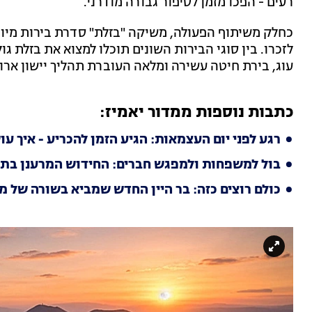
רעים - הפכו מזמן לסיפור גבורה מודרני.
כחלק משיתוף הפעולה, משיקה "בזלת" סדרת בירות מי
לזכרו. בין סוגי הבירות השונים תוכלו למצוא את בזלת גול
עוג, בירת חיטה עשירה ומלאה העוברת תהליך יישון ארו
כתבות נוספות ממדור יאמיז:
רגע לפני יום העצמאות: הגיע הזמן להכריע - איך ע
בול למשפחות ולמפגש חברים: החידוש המרענן בתפ
כולם רוצים כזה: בר היין החדש שמביא בשורה של מ