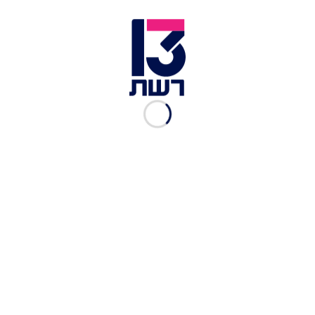
הקפידו לצלחת בזשכבות והוסיפו כמה מרקמים לביס. דג בקלה
צלוי | צילום: שאטרסטוק
היוקרה טמונה בטכניקות הבישול
חומרי הגלם אולי בסיסיים, אבל טכניקות הכנה נכונות
יכולות להעלות את המנה כמה רמות אל על. למשל -
קונפי של ירקות שונים כמו שום, גזר ואפילו עוף או
דגים, יוציאו את חומר הדגלם מהקשרו היומיומי
ויהפכו אותו ללב המנה, עם מרקם נחשק ומראה מגרה.
ירקות עונתיים כמו סלק, כרובית או ברוקולי שיצלו
בתנור עם חמאה או שמן זית ותבלינים, ויקבלו רגע