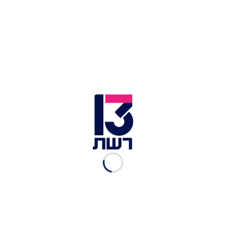
המקום, ואז גם מתיישבים לבחור מנה עיקרית
מהתפריט ו-2 סוגי משקאות לחתימת הסעודה.