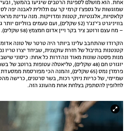
שמוגשות על גספצ'ו קרמי קר עם תלולית לאבנה יפה לסי
קלאסיות, אלגנטיות, קטנות ומדויקות. מנה עדינת מראה
בוויניגרט ג'י'נג'ר (52 שקלים), ועם טעמים
– מח עצם ורוטב ציר בקר ויין אדום חמצמץ (58 שקלים).
קטנטנות בתיבול של חזרת עוקצנית, שביחד יצרו טריו נ
מנות פסטה שונות מאוד ונהדרות כל אחת: כיסוני שישברק
יוגורט חם (48 שקלים), טליאטלה עטופות ברוטב
שמיימי, של כריות ניוקי רכות, בשר סרטנים, כרישה מהט
לחלופין להסתפק בצלחת אחת מהעונג הזה.