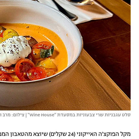
סלט עגבניות שרי צבעוניות במסעדת "Wine House" | צילום: מרב וסרמן
מקל הפוקצ'ה האייקוני (24 שקלים) שי