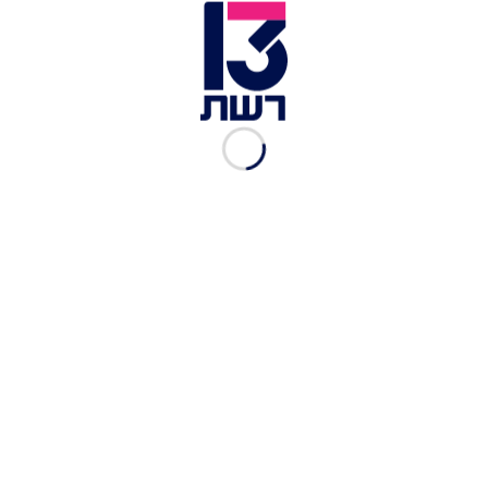
שיפודי יקיטורי דגים ב-"Tomo" | צילום: מרב וסרמן
חוץ מניגירי, יש במקום גם שיפודי יקיטורי דגים,
שיפודים קטנים שנצלו על גריל יפני עם רוטב מותאם,
וגם הם (כמו הניגירי) מספקים ביסים קטנים וכייפים,
כמו סלמון בגלייז מתקתק של סאקה ומירין (21