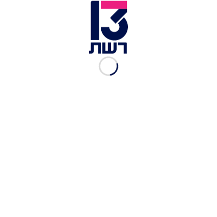
שיפודי יקיטורי דגים ב-"Tomo" | צילום: מרב וסרמן
חוץ מניגירי, יש במקום גם שיפודי יקיטורי דגים,
שיפודים קטנים שנצלו על גריל יפני עם רוטב מותאם,
וגם הם (כמו הניגירי) מספקים ביסים קטנים וכייפים,
כמו סלמון בגלייז מתקתק של סאקה ומירין (21