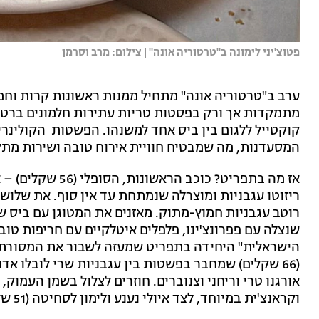
פטוצ'יני לימונה ב"טרטוריה אונה" | צילום: מרב וסרמן
ערב ב"טרטוריה אונה" מתחיל ממנות ראשונות קרות וחמו
מתמקדות אך ורק בפסטות טריות עתירות חלמונים ברטבים
קוקטייל ללגום בין ביס אחד למשנהו. הפשטות הקולינרי
המסעדנות, מה שמבטיח חוויית אירוח טובה ושירות מת
אז מה בתפריט? כוכ
ריזוטו עגבניות ומוצרלה שנמתחת עד אין סוף. את שלוש
שנצלה עם פפרונצ'ינו, פלפלים איטלקיים עם חריפות טו
הישראלית" היחידה בתפריט שמעזה לשבור את המסורת ה
(66 שקלים) שמחבר בפשטות בין עגבניות שרי לובלו אד
אורגנו טרי וריחני וצנוברים. חוזרים לצלול בשמן העמו
וקראנצ'ית במיוחד, לצד איולי נענע ולימון לסחיטה (51 שקלים).