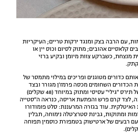
ת, עם הרבה בצק ומנגד ירקות טריים; העיקריות
 קלאסיים אהובים; מתוק לסיום וכוס יין או
ת מנצחת, כשברקע צוות מיומן ובקיע ברזי
קתק.
ב הראשונות, הסופלי (56 שקלים) – אותם כדורים מטוגנים ופריכים במילוי מתמסר של
ת הכדורים השחומים מכסה פרמז'ן מגורר ובצד
רוטב עגבניות חמוץ-מתוק. מאזנים את המטוגן עם ביס של תירס "גילי" עסיסי ומתוק במיוחד (48 שקלים)
בה, לצד קרם פרש והפתעת אריסה, כנראה ה"סטייה
איטלקית. עוד בגזרה המרעננת: סלט פומודורו
ומות ומתוקות, גבינת סטרצ'טלה נימוחה, תבלין
ק, עם רבעים של ארטישוק בטמפורת כוסמין תפוחה