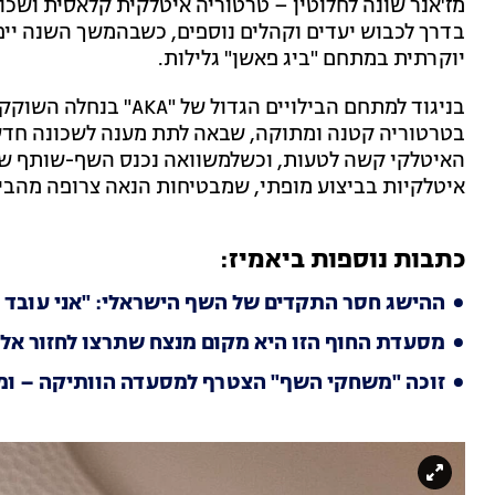
מז'אנר שונה לחלוטין – טרטוריה איטלקית קלאסית ושכו
יוקרתית במתחם "ביג פאשן" גלילות.
בניגוד למתחם הבילויים 
בטרטוריה קטנה ומתוקה, שבאה לתת מענה לשכונה חדשה
האיטלקי קשה לטעות, וכשלמשוואה נכנס השף-שותף ש
איטלקיות בביצוע מופתי, שמבטיחות הנאה צרופה מהביס
כתבות נוספות ביאמיז:
ההישג חסר התקדים של השף הישראלי: "אני עובד 
מסעדת החוף הזו היא מקום מנצח שתרצו לחזור אלי
זוכה "משחקי השף" הצטרף למסעדה הוותיקה – ומ