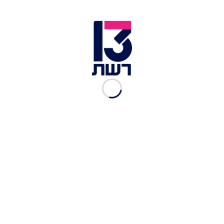
אל תתרחקו מהמחבת. לביבה מיטגנת | צילום: יוסי מויאל
אל תעזבו את המחבת
טיגון סבלני על אש נמוכה לא מספיק. כדי להשיג