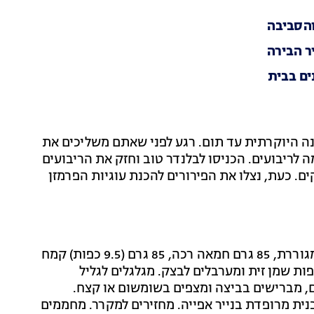
ר הבירה
נה היוקרתית עד תום. רגע לפני שאתם משליכים את
לריבועים. הכניסו לבלנדר טוב וחזק את הריבועים
או דקים. כעת, נצלו את הפירורים להכנת עוגיות הפרמזן
שמים בקערת מיקסר עם וו גיטרה 85 גרם גבינת פרמזן מגוררת, 85 גרם חמאה רכה, 85 גרם (9.5 כפות) קמח
1 כפית מלח ומערבלים למרקם פירורי. מוסיפים 2-1 כפות שמן זית ומערבלים לבצק. מגלגלים לגליל
ים, מברישים בביצה ומצפים בשומשום או קצח.
עובי 3-2 מ"מ ומסדרים בתבנית מרופדת בנייר אפייה. מחזירים למקרר. מחממים