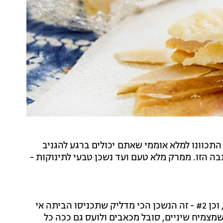
התכוונו למלא אוממי שאתם יכולים ברגע להגניב
ה הזו. ממרק מלא טעם ועד נשכן טבעי לתינוקות -
לא, זו לא בדיחה, כן - האיטלקים עושים את זה כבר שנים, וכן #2 - זה הנשכן הכי מדליק שתכניסו הביתה אי
מצמיח שיניים, סובל מכאבים ולועס גם ככה כל