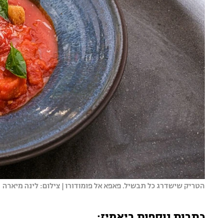
הטריק שישדרג כל תבשיל. פאפא אל פומודורו | צילום: לינה מיארה
כתבות נוספות ביאמיז: