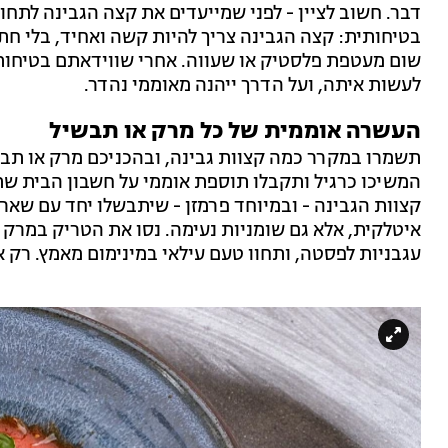
דבר. חשוב לציין - לפני שמייעדים את קצה הגבינה לתח
בטיחותית: קצה הגבינה צריך להיות קשה ואחיד, בלי חתי
שום מעטפת פלסטיק או שעווה. אחרי שווידאתם בטיחות, 
לעשות איתה, ועל הדרך ייהנה מאוממי נהדר.
העשרה אוממית של כל מרק או תבשיל
תשמרו במקרר כמה קצוות גבינה, ובהכניכם מרק או תבשי
המשיכו כרגיל ותקבלו תוספת אוממי על חשבון הבית 
קצוות הגבינה - ובמיוחד פרמזן - שיתבשלו יחד עם שאר 
איטלקית, אלא גם שומניות נעימה. נסו את הטריק במרק עג
עגבניות לפסטה, ותחוו טעם עילאי במינימום מאמץ. רק 