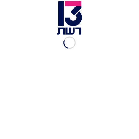
בורגול, ירקות, עשבים ירוקים, תמרים ופקאן שאחראי
לקראנץ'. אם מכינים כמות גדולה, שומרים את הרוטב
בצד ומוסיפים בכל פעם רק לפני ההגשה.
למתכון
המלא - לחצו כאן
.